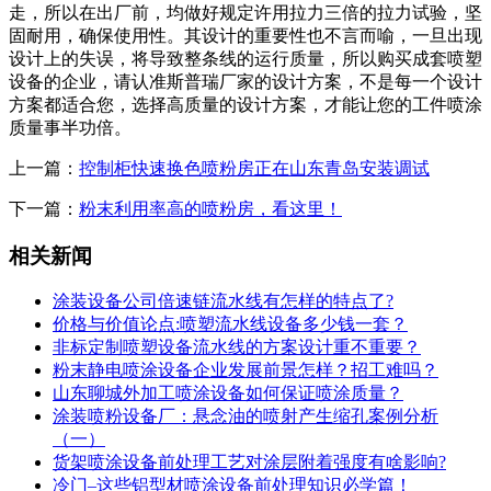
走，所以在出厂前，均做好规定许用拉力三倍的拉力试验，坚
固耐用，确保使用性。其设计的重要性也不言而喻，一旦出现
设计上的失误，将导致整条线的运行质量，所以购买成套喷塑
设备的企业，请认准斯普瑞厂家的设计方案，不是每一个设计
方案都适合您，选择高质量的设计方案，才能让您的工件喷涂
质量事半功倍。
上一篇：
控制柜快速换色喷粉房正在山东青岛安装调试
下一篇：
粉末利用率高的喷粉房，看这里！
相关新闻
涂装设备公司倍速链流水线有怎样的特点了?
价格与价值论点:喷塑流水线设备多少钱一套？
非标定制喷塑设备流水线的方案设计重不重要？
粉末静电喷涂设备企业发展前景怎样？招工难吗？
山东聊城外加工喷涂设备如何保证喷涂质量？
涂装喷粉设备厂：悬念油的喷射产生缩孔案例分析
（一）
货架喷涂设备前处理工艺对涂层附着强度有啥影响?
冷门–这些铝型材喷涂设备前处理知识必学篇！