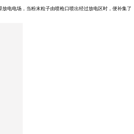
晕放电电场，当粉末粒子由喷枪口喷出经过放电区时，便补集了