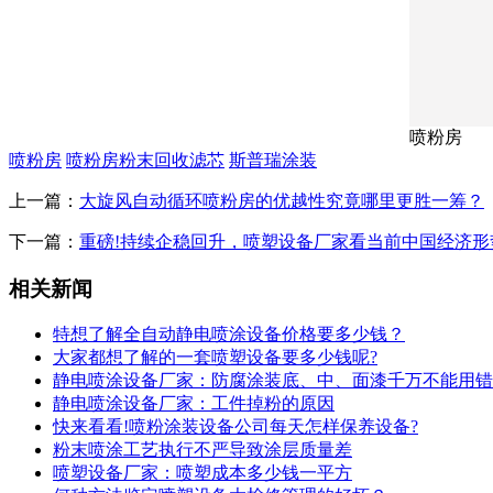
喷粉房
喷粉房
喷粉房粉末回收滤芯
斯普瑞涂装
上一篇：
大旋风自动循环喷粉房的优越性究竟哪里更胜一筹？
下一篇：
重磅!持续企稳回升，喷塑设备厂家看当前中国经济形
相关新闻
特想了解全自动静电喷涂设备价格要多少钱？
大家都想了解的一套喷塑设备要多少钱呢?
静电喷涂设备厂家：防腐涂装底、中、面漆千万不能用错
静电喷涂设备厂家：工件掉粉的原因
快来看看!喷粉涂装设备公司每天怎样保养设备?
粉末喷涂工艺执行不严导致涂层质量差
喷塑设备厂家：喷塑成本多少钱一平方