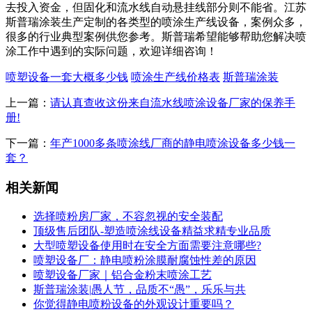
去投入资金，但固化和流水线自动悬挂线部分则不能省。江苏
斯普瑞涂装生产定制的各类型的喷涂生产线设备，案例众多，
很多的行业典型案例供您参考。斯普瑞希望能够帮助您解决喷
涂工作中遇到的实际问题，欢迎详细咨询！
喷塑设备一套大概多少钱
喷涂生产线价格表
斯普瑞涂装
上一篇：
请认真查收这份来自流水线喷涂设备厂家的保养手
册!
下一篇：
年产1000多条喷涂线厂商的静电喷涂设备多少钱一
套？
相关新闻
选择喷粉房厂家，不容忽视的安全装配
顶级售后团队-塑造喷涂线设备精益求精专业品质
大型喷塑设备使用时在安全方面需要注意哪些?
喷塑设备厂：静电喷粉涂膜耐腐蚀性差的原因
喷塑设备厂家｜铝合金粉末喷涂工艺
斯普瑞涂装|愚人节，品质不“愚”，乐乐与共
你觉得静电喷粉设备的外观设计重要吗？