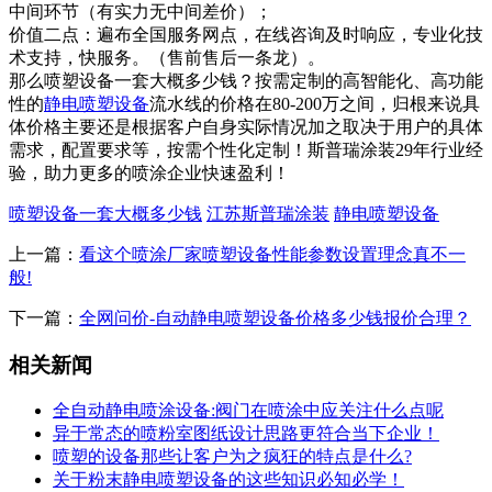
中间环节（有实力无中间差价）；
价值二点：遍布全国服务网点，在线咨询及时响应，专业化技
术支持，快服务。（售前售后一条龙）。
那么喷塑设备一套大概多少钱？按需定制的高智能化、高功能
性的
静电喷塑设备
流水线的价格在80-200万之间，归根来说具
体价格主要还是根据客户自身实际情况加之取决于用户的具体
需求，配置要求等，按需个性化定制！斯普瑞涂装29年行业经
验，助力更多的喷涂企业快速盈利！
喷塑设备一套大概多少钱
江苏斯普瑞涂装
静电喷塑设备
上一篇：
看这个喷涂厂家喷塑设备性能参数设置理念真不一
般!
下一篇：
全网问价-自动静电喷塑设备价格多少钱报价合理？
相关新闻
全自动静电喷涂设备:阀门在喷涂中应关注什么点呢
异于常态的喷粉室图纸设计思路更符合当下企业！
喷塑的设备那些让客户为之疯狂的特点是什么?
关于粉末静电喷塑设备的这些知识必知必学！