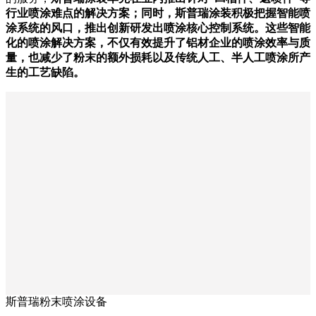
行业喷涂难点的解决方案；同时，斯普瑞涂装积极把握智能喷
涂系统的风口，推出创新研发出喷涂核心控制系统。这些智能
化的喷涂解决方案，不仅有效提升了铝材企业的喷涂效率与质
量，也减少了粉末的额外损耗以及传统人工、半人工喷涂所产
生的工艺缺陷。
斯普瑞粉末喷涂设备