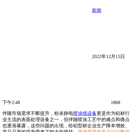
新闻
2022年12月15日
下午2:48
1868
伴随市场需求不断提升，粉末静电
喷涂线设备
更是作为铝材行
业主流的表面处理设备之一，但伴随喷涂工艺中的难点和痛点
也逐渐暴露，这些问题的出现，给铝型材企业生产降本增效、
产品品质的提升带来了较大的挑战。
凭借优异的产品运行数据