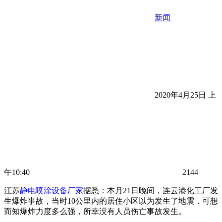
新闻
2020年4月25日 上
午10:40
2144
江苏
静电喷涂设备厂家
据悉：本月21日晚间，连云港化工厂发
生爆炸事故，当时10公里内的居住小区以为发生了地震，可想
而知爆炸力度多么强，所幸没有人员伤亡事故发生。