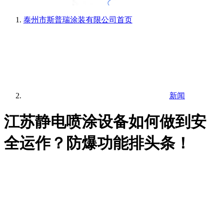
泰州市斯普瑞涂装有限公司
首页
新闻
江苏静电喷涂设备如何做到安
全运作？防爆功能排头条！