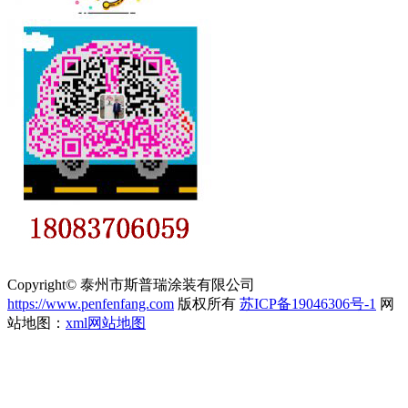
Copyright© 泰州市斯普瑞涂装有限公司
https://www.penfenfang.com
版权所有
苏ICP备19046306号-1
网
站地图：
xml网站地图