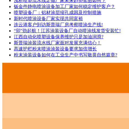
浅析喷塑流水线定做厂家未来趋势蓝图如何？
钣金件静电喷涂设备加工厂家如何稳定维护客户？
喷塑设备厂：铝材涂层缩孔成因及控制措施
新时代喷涂设备厂家实现共同富裕
连云港客户到访斯普瑞厂房考察喷涂生产线!
“卯”劲起航！江苏涂装设备厂自动喷涂线发货安装忙!
江西自动化喷塑设备保养维护只是加油润滑?
斯普瑞涂装流水线厂家面对发展充满信心！
髙速护栏粉末喷涂涂装设备要求加倍增长
粉末涂装设备如何在工业生产中书写敬畏自然篇章?