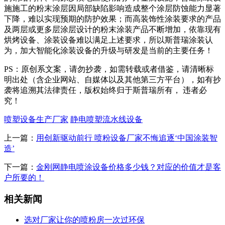
施施工的粉末涂层因局部缺陷影响造成整个涂层防蚀能力显著
下降，难以实现预期的防护效果；而高装饰性涂装要求的产品
及两层或更多层涂层设计的粉末涂装产品不断增加，依靠现有
烘烤设备、涂装设备难以满足上述要求，所以斯普瑞涂装认
为，加大智能化涂装设备的升级与研发是当前的主要任务！
PS：原创系文案，请勿抄袭，如需转载或者借鉴，请清晰标
明出处（含企业网站、自媒体以及其他第三方平台），如有抄
袭将追溯其法律责任，版权始终归于斯普瑞所有， 违者必
究！
喷塑设备生产厂家
静电喷塑流水线设备
上一篇：
用创新驱动前行 喷粉设备厂家不悔追逐‘中国涂装智
造’
下一篇：
金刚网静电喷涂设备价格多少钱？对应的价值才是客
户所要的！
相关新闻
选对厂家让你的喷粉房一次过环保