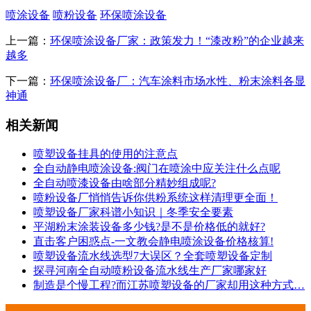
喷涂设备
喷粉设备
环保喷涂设备
上一篇：
环保喷涂设备厂家：政策发力！“漆改粉”的企业越来
越多
下一篇：
环保喷涂设备厂：汽车涂料市场水性、粉末涂料各显
神通
相关新闻
喷塑设备挂具的使用的注意点
全自动静电喷涂设备:阀门在喷涂中应关注什么点呢
全自动喷漆设备由啥部分精妙组成呢?
喷粉设备厂悄悄告诉你供粉系统这样清理更全面！
喷塑设备厂家科谱小知识｜冬季安全要素
平湖粉末涂装设备多少钱?是不是价格低的就好?
直击客户困惑点-一文教会静电喷涂设备价格核算!
喷塑设备流水线选型7大误区？全套喷塑设备定制
探寻河南全自动喷粉设备流水线生产厂家哪家好
制造是个慢工程?而江苏喷塑设备的厂家却用这种方式…