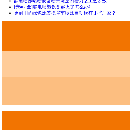
静电喷涂喷粉设备粉末涂层附着力之工艺参数
[安and全]静电喷塑设备起火了怎么办?
更耐用的绿色涂装搅拌车喷涂自动线有哪些厂家？