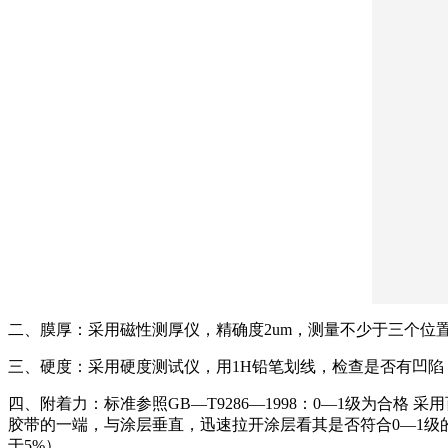
二、膜厚：采用磁性测厚仪，精确度2um，测量不少于三个位置，厚
三、硬度：采用硬度测试仪，用1H铅笔划线，检查是否有凹陷
四、附着力：标准参照GB—T9286—1998：0—1级为合格 采用
胶带的一端，与涂层垂直，迅速拉开涂层看其是否符合0—1级
于5%）