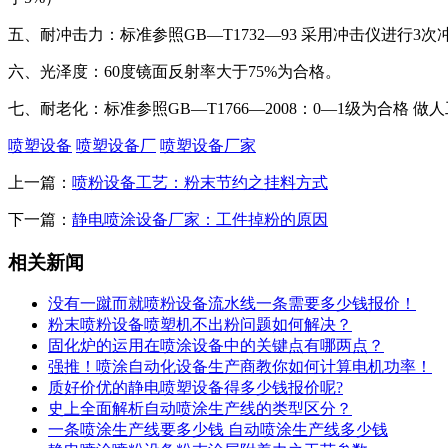
五、耐冲击力：标准参照GB—T1732—93 采用冲击仪进行3次
六、光泽度：60度镜面反射率大于75%为合格。
七、耐老化：标准参照GB—T1766—2008：0—1级为合格 做
喷塑设备
喷塑设备厂
喷塑设备厂家
上一篇：
喷粉设备工艺：粉末节约之挂料方式
下一篇：
静电喷涂设备厂家：工件掉粉的原因
相关新闻
没有一蹴而就喷粉设备流水线一条需要多少钱报价！
粉末喷粉设备喷塑机不出粉问题如何解决？
固化炉的运用在喷涂设备中的关键点有哪两点？
强推！喷涂自动化设备生产商教你如何计算电机功率！
质好价优的静电喷塑设备得多少钱报价呢?
史上全面解析自动喷涂生产线的类型区分？
一条喷涂生产线要多少钱 自动喷涂生产线多少钱