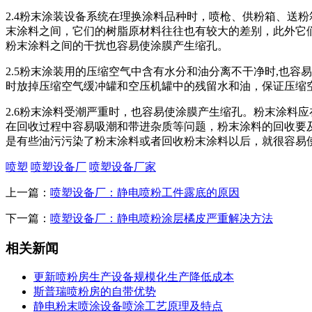
2.4粉末涂装设备系统在理换涂料品种时，喷枪、供粉箱、送
末涂料之间，它们的树脂原材料往往也有较大的差别，此外它
粉末涂料之间的干扰也容易使涂膜产生缩孔。
2.5粉末涂装用的压缩空气中含有水分和油分离不干净时,也
时放掉压缩空气缓冲罐和空压机罐中的残留水和油，保证压缩
2.6粉末涂料受潮严重时，也容易使涂膜产生缩孔。粉末涂料
在回收过程中容易吸潮和带进杂质等问题，粉末涂料的回收要
是有些油污污染了粉末涂料或者回收粉末涂料以后，就很容易
喷塑
喷塑设备厂
喷塑设备厂家
上一篇：
喷塑设备厂：静电喷粉工件露底的原因
下一篇：
喷塑设备厂：静电喷粉涂层橘皮严重解决方法
相关新闻
更新喷粉房生产设备规模化生产降低成本
斯普瑞喷粉房的自带优势
静电粉末喷涂设备喷涂工艺原理及特点