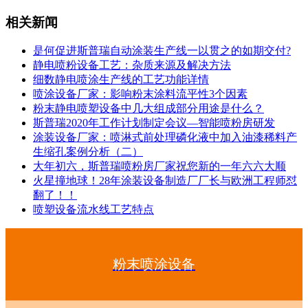
相关新闻
是何促进斯普瑞自动涂装生产线一以贯之的如期交付?
静电喷粉设备工艺：杂质来源及解决方法
细数静电喷涂生产线的工艺功能详情
喷涂设备厂家：影响粉末涂料流平性3个因素
粉末静电喷塑设备中几大组成部分用途是什么？
斯普瑞2020年工作计划制定会议—智能喷粉房研发
涂装设备厂家：喷淋式前处理磷化液中加入油漆稀料产
生缩孔案例分析（二）
大年初六，斯普瑞喷粉房厂家祝您新的一年六六大顺
火星撞地球！28年涂装设备制造厂厂长与欧洲工程师怼
翻了！！
喷塑设备流水线工艺特点
粉末喷涂设备