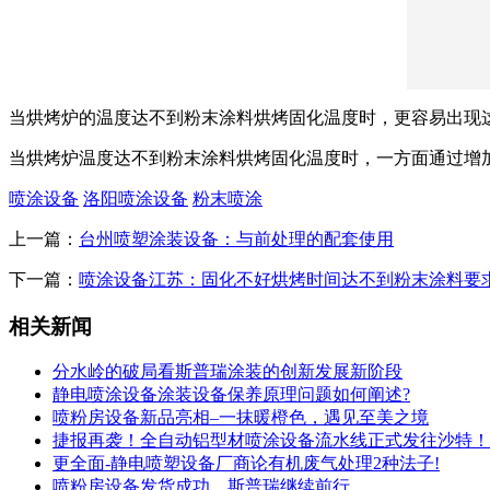
当烘烤炉的温度达不到粉末涂料烘烤固化温度时，更容易出现
当烘烤炉温度达不到粉末涂料烘烤固化温度时，一方面通过增
喷涂设备
洛阳喷涂设备
粉末喷涂
上一篇：
台州喷塑涂装设备：与前处理的配套使用
下一篇：
喷涂设备江苏：固化不好烘烤时间达不到粉末涂料要
相关新闻
分水岭的破局看斯普瑞涂装的创新发展新阶段
静电喷涂设备涂装设备保养原理问题如何阐述?
喷粉房设备新品亮相–一抹暖橙色，遇见至美之境
捷报再袭！全自动铝型材喷涂设备流水线正式发往沙特！
更全面-静电喷塑设备厂商论有机废气处理2种法子!
喷粉房设备发货成功，斯普瑞继续前行