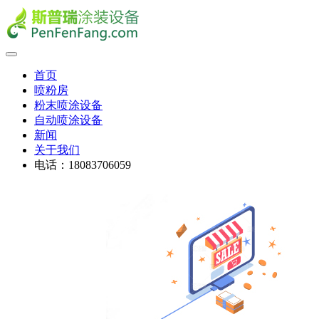
首页
喷粉房
粉末喷涂设备
自动喷涂设备
新闻
关于我们
电话：18083706059