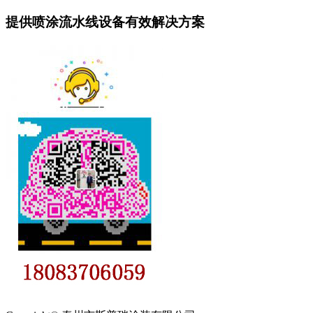
提供喷涂流水线设备有效解决方案