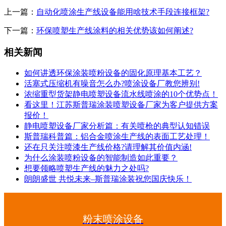
上一篇：
自动化喷涂生产线设备能用啥技术手段连接框架?
下一篇：
环保喷塑生产线涂料的相关优势该如何阐述?
相关新闻
如何讲透环保涂装喷粉设备的固化原理基本工艺？
活塞式压缩机有噪音怎么办?喷涂设备厂教您辨别!
浓缩重型货架静电喷塑设备流水线喷涂的10个优势点！
看这里！江苏斯普瑞涂装喷塑设备厂家为客户提供方案
报价！
静电喷塑设备厂家分析篇：有关喷枪的典型认知错误
斯普瑞科普篇：铝合金喷涂生产线的表面工艺处理！
还在只关注喷漆生产线价格?请理解其价值内涵!
为什么涂装喷粉设备的智能制造如此重要？
想要领略喷塑生产线的魅力之处吗?
朗朗盛世 共悦未来–斯普瑞涂装祝您国庆快乐！
粉末喷涂设备