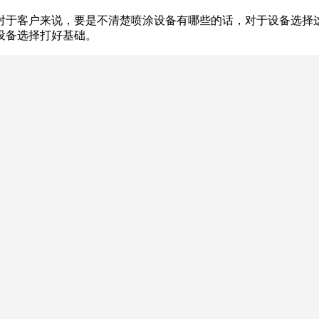
对于客户来说，要是不清楚喷涂设备有哪些的话，对于设备选择
设备选择打好基础。