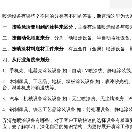
喷涂设备有哪些？不同的分类有不同的答案，斯普瑞这里为大
一、
按喷涂所要用到的涂料来区分
，主要有油漆喷涂设备与粉
二、
按自动化程度来分
，分为手动喷涂设备、半自动喷涂设备
三、
按喷涂材料底材工件来分
，有五金件（金属）喷涂设备、
四、
从行业角度来划分
：
1、手机壳、电器壳涂装设备 如：自动UV喷涂线、静电涂装线
2、木制家具、工艺品、地板、墙板涂装设备 如：底漆砂光机
台、淋幕机皮带输送线等。
3、汽车、机械设备涂装设备 如：无尘喷漆房、无尘烤漆房、
4、钢制家具、铁艺工艺品涂装设备 如：前处理设备、静电涂
弄清楚喷涂设备有哪些，对于客户正确快速的选择设备有着重
应，去了解学习，深化自己的知识结构，为更好展开喷涂工作