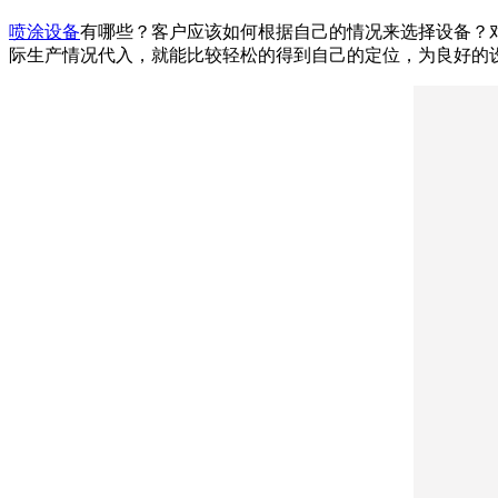
喷涂设备
有哪些？客户应该如何根据自己的情况来选择设备？
际生产情况代入，就能比较轻松的得到自己的定位，为良好的