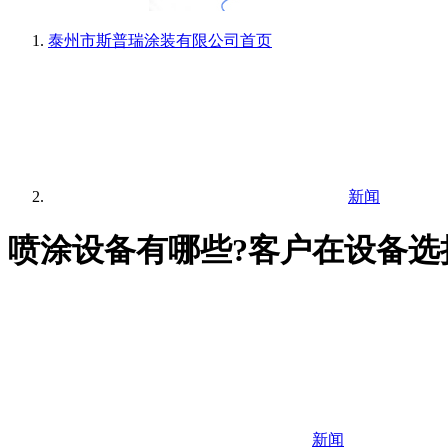
泰州市斯普瑞涂装有限公司
首页
新闻
喷涂设备有哪些?客户在设备选
新闻