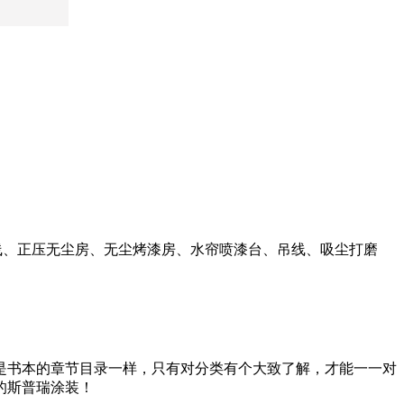
线、正压无尘房、无尘烤漆房、水帘喷漆台、吊线、吸尘打磨
是书本的章节目录一样，只有对分类有个大致了解，才能一一对
的斯普瑞涂装！