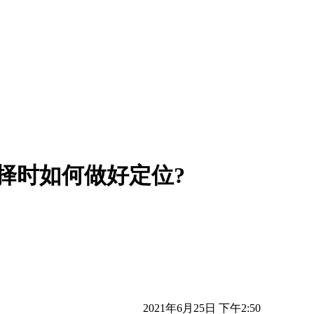
择时如何做好定位?
2021年6月25日 下午2:50