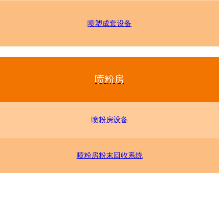
喷塑成套设备
喷粉房
喷粉房设备
喷粉房粉末回收系统