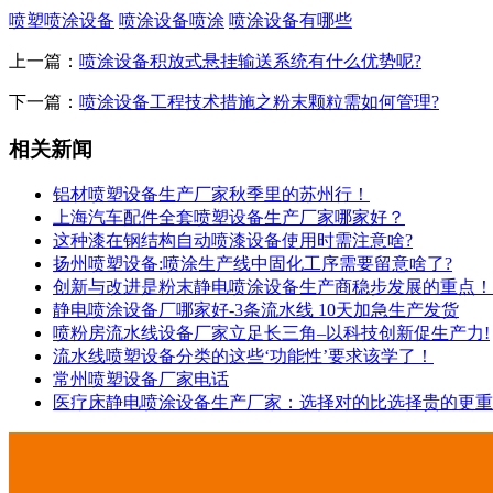
喷塑喷涂设备
喷涂设备喷涂
喷涂设备有哪些
上一篇：
喷涂设备积放式悬挂输送系统有什么优势呢?
下一篇：
喷涂设备工程技术措施之粉末颗粒需如何管理?
相关新闻
铝材喷塑设备生产厂家秋季里的苏州行！
上海汽车配件全套喷塑设备生产厂家哪家好？
这种漆在钢结构自动喷漆设备使用时需注意啥?
扬州喷塑设备:喷涂生产线中固化工序需要留意啥了?
创新与改进是粉末静电喷涂设备生产商稳步发展的重点！
静电喷涂设备厂哪家好-3条流水线 10天加急生产发货
喷粉房流水线设备厂家立足长三角–以科技创新促生产力!
流水线喷塑设备分类的这些‘功能性’要求该学了！
常州喷塑设备厂家电话
医疗床静电喷涂设备生产厂家：选择对的比选择贵的更重