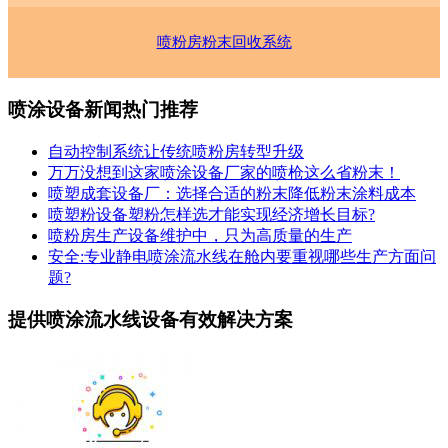
喷粉房粉末回收系统
喷涂设备新闻热门推荐
自动控制系统让传统喷粉房转型升级
万万没想到这家喷涂设备厂家的喷枪这么省粉末！
喷塑成套设备厂：选择合适的粉末降低粉末涂料成本
喷塑粉设备塑粉怎样选才能实现经济增长目标?
喷粉房生产设备维护中，只为高质量的生产
安全:专业静电喷涂流水线在舱内要重视哪些生产方面问
题?
提供喷涂流水线设备有效解决方案