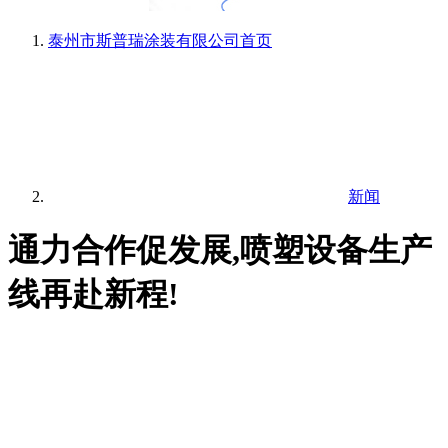
泰州市斯普瑞涂装有限公司
首页
新闻
通力合作促发展,喷塑设备生产
线再赴新程!