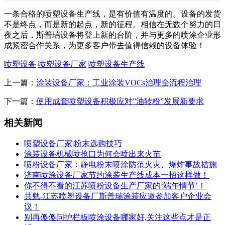
一条合格的喷塑设备生产线，是有价值有温度的。设备的发货
不是终点，而是新的起点，新的征程。相信在无数个努力的日
夜之后，斯普瑞设备将登上新的台阶，并与更多的喷涂企业形
成紧密合作关系，为更多客户带去值得信赖的设备体验！
喷塑设备
喷塑设备厂家
喷塑设备生产线
上一篇：
涂装设备厂家：工业涂装VOCs治理全流程治理
下一篇：
使用成套喷塑设备积极应对”油转粉”发展新要求
相关新闻
喷塑设备厂家|粉末选购技巧
涂装设备机械喷抢口为何会喷出来火苗
喷粉设备厂家：静电粉末喷涂防范火灾、爆炸事故措施
济南喷涂设备厂家节约涂装生产线成本一招这样做！
你不得不看的江苏喷粉设备生产厂家的‘端午情节’！
共勉-江苏喷塑设备厂斯普瑞涂装应邀参加客户企业会
议！
别再傻傻问护栏板喷涂设备哪家好,关注这些点才是正