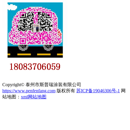
Copyright© 泰州市斯普瑞涂装有限公司
https://www.penfenfang.com
版权所有
苏ICP备19046306号-1
网
站地图：
xml网站地图