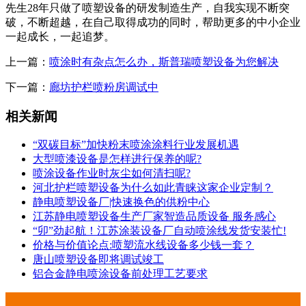
先生28年只做了喷塑设备的研发制造生产，自我实现不断突
破，不断超越，在自己取得成功的同时，帮助更多的中小企业
一起成长，一起追梦。
上一篇：
喷涂时有杂点怎么办，斯普瑞喷塑设备为您解决
下一篇：
廊坊护栏喷粉房调试中
相关新闻
“双碳目标”加快粉末喷涂涂料行业发展机遇
大型喷漆设备是怎样进行保养的呢?
喷涂设备作业时灰尘如何清扫呢?
河北护栏喷塑设备为什么如此青睐这家企业定制？
静电喷塑设备厂|快速换色的供粉中心
江苏静电喷塑设备生产厂家智造品质设备 服务感心
“卯”劲起航！江苏涂装设备厂自动喷涂线发货安装忙!
价格与价值论点:喷塑流水线设备多少钱一套？
唐山喷塑设备即将调试竣工
铝合金静电喷涂设备前处理工艺要求