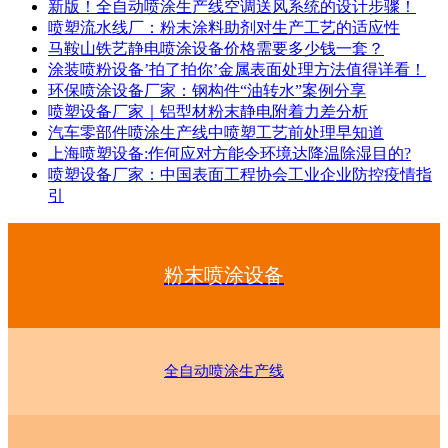
新版！全自动喷涂生产线空调送风系统的设计步骤！
喷塑流水线厂：粉末涂料助剂对生产工艺的适应性
马鞍山铁艺静电喷涂设备价格需要多少钱一套？
涂装喷粉设备’拍了拍你’金属表面处理方法值得详看！
环保喷涂设备厂家：钢构件“油转水”案例分享
喷塑设备厂家｜铝型材粉末静电附着力差分析
汽车零部件喷涂生产线中喷塑工艺前处理早知道
上海喷塑设备:作何应对方能令环境达降温除湿目的?
喷塑设备厂家：中国表面工程协会工业企业防控疫情指
引
粉末喷涂设备
全自动喷涂生产线