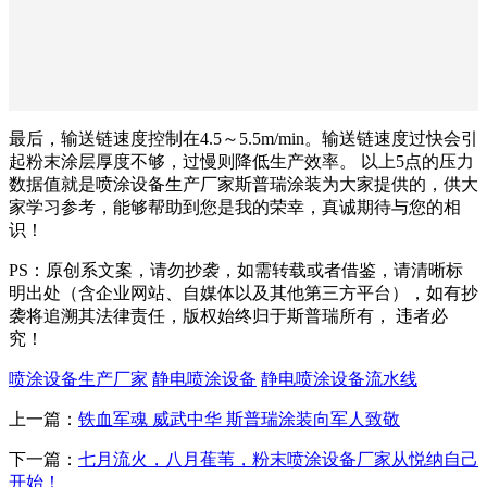
最后，输送链速度控制在4.5～5.5m/min。输送链速度过快会引
起粉末涂层厚度不够，过慢则降低生产效率。 以上5点的压力
数据值就是喷涂设备生产厂家斯普瑞涂装为大家提供的，供大
家学习参考，能够帮助到您是我的荣幸，真诚期待与您的相
识！
PS：原创系文案，请勿抄袭，如需转载或者借鉴，请清晰标
明出处（含企业网站、自媒体以及其他第三方平台），如有抄
袭将追溯其法律责任，版权始终归于斯普瑞所有， 违者必
究！
喷涂设备生产厂家
静电喷涂设备
静电喷涂设备流水线
上一篇：
铁血军魂 威武中华 斯普瑞涂装向军人致敬
下一篇：
七月流火，八月萑苇，粉末喷涂设备厂家从悦纳自己
开始！