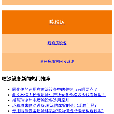
喷粉房
喷粉房设备
喷粉房粉末回收系统
喷涂设备新闻热门推荐
固化炉的运用在喷涂设备中的关键点有哪两点？
此文秒懂！粉末喷涂生产线设备价格多少钱看这里！
斯普瑞论静电喷涂设备选用原则
环氧粉末喷涂设备:喷涂防腐管时会出现啥问题?
专用喷涂设备喷涂环氧富锌为何造成钢结构返锈呢?