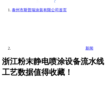
泰州市斯普瑞涂装有限公司
首页
新闻
浙江粉末静电喷涂设备流水线
工艺数据值得收藏！