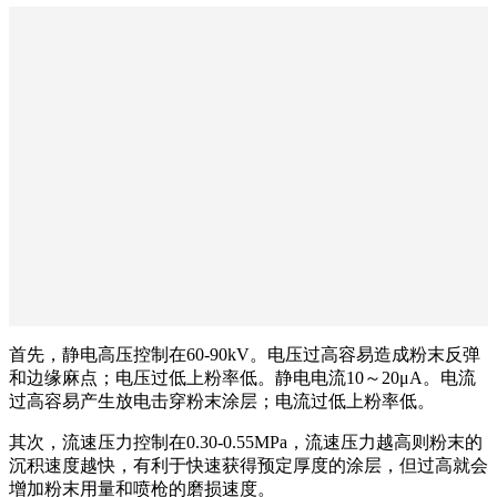
首先，静电高压控制在60-90kV。电压过高容易造成粉末反弹
和边缘麻点；电压过低上粉率低。静电电流10～20μA。电流
过高容易产生放电击穿粉末涂层；电流过低上粉率低。
其次，流速压力控制在0.30-0.55MPa，流速压力越高则粉末的
沉积速度越快，有利于快速获得预定厚度的涂层，但过高就会
增加粉末用量和喷枪的磨损速度。