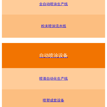
全自动喷涂生产线
粉末喷涂流水线
自动喷涂设备
喷漆自动化生产线
喷塑成套设备