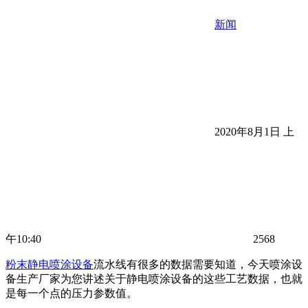
新闻
2020年8月1日 上
午10:40
2568
粉末静电喷涂设备
流水线有很多的数据需要知道，今天喷涂设
备生产厂家为您讲述关于静电喷涂设备的这些工艺数据，也就
是每一个点的压力参数值。