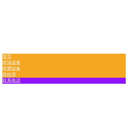
首页
喷涂设备
喷塑设备
喷粉房
联系电话