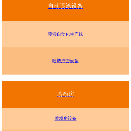
自动喷涂设备
喷漆自动化生产线
喷塑成套设备
喷粉房
喷粉房设备