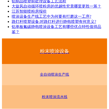
铝制品喷塑前处理设备工艺流程
大旋风自动循环喷粉房的优越性究竟哪里更胜一筹？
江苏智能喷粉房报价
喷涂设备生产线工艺中为何要有打磨这一工序?
路灯杆喷塑设备:对路灯杆进行静电喷塑有何意义?
铝单板氟碳静电喷涂设备工艺有哪些优点特性值得品
鉴？
粉末喷涂设备
全自动喷涂生产线
粉末喷涂流水线