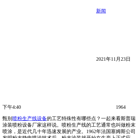
新闻
2021年11月23日
下午4:40
1964
甄别
喷粉生产线设备
的工艺特殊性有哪些点？一起来看斯普瑞
涂装喷粉设备厂家这样说。喷粉生产线的工艺通常也叫做粉末
喷涂，是近代几十年迅速发展的产业。1962年法国塞姆斯公司
发明粉末静电喷涂技术后，粉末涂装就开始在生产上正式应