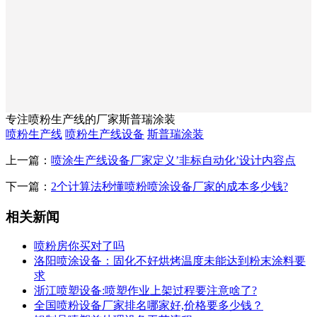
专注喷粉生产线的厂家斯普瑞涂装
喷粉生产线
喷粉生产线设备
斯普瑞涂装
上一篇：
喷涂生产线设备厂家定义’非标自动化’设计内容点
下一篇：
2个计算法秒懂喷粉喷涂设备厂家的成本多少钱?
相关新闻
喷粉房你买对了吗
洛阳喷涂设备：固化不好烘烤温度未能达到粉末涂料要
求
浙江喷塑设备:喷塑作业上架过程要注意啥了?
全国喷粉设备厂家排名哪家好,价格要多少钱？