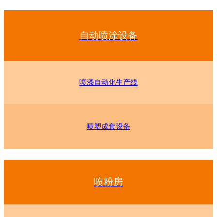
自动喷涂设备
喷漆自动化生产线
喷塑成套设备
喷粉房