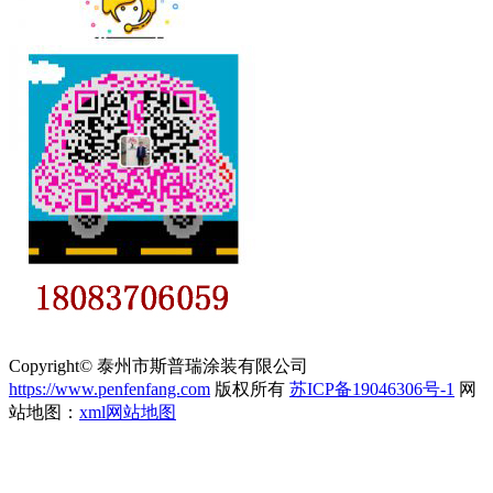
Copyright© 泰州市斯普瑞涂装有限公司
https://www.penfenfang.com
版权所有
苏ICP备19046306号-1
网
站地图：
xml网站地图