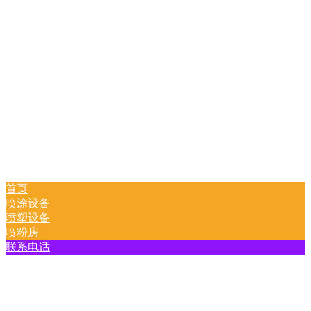
首页
喷涂设备
喷塑设备
喷粉房
联系电话