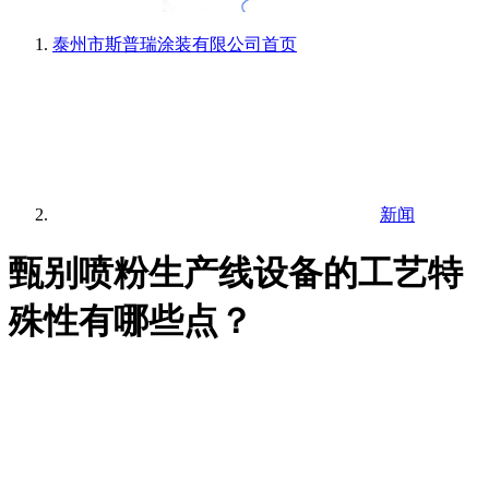
泰州市斯普瑞涂装有限公司
首页
新闻
甄别喷粉生产线设备的工艺特
殊性有哪些点？