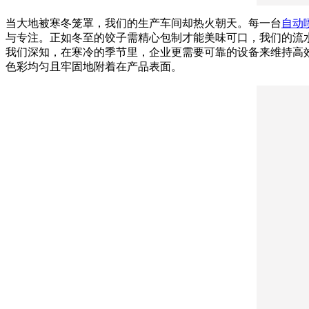
当大地被寒冬笼罩，我们的生产车间却热火朝天。每一台
自动
与专注。正如冬至的饺子需精心包制才能美味可口，我们的流
我们深知，在寒冷的季节里，企业更需要可靠的设备来维持高
色彩均匀且牢固地附着在产品表面。