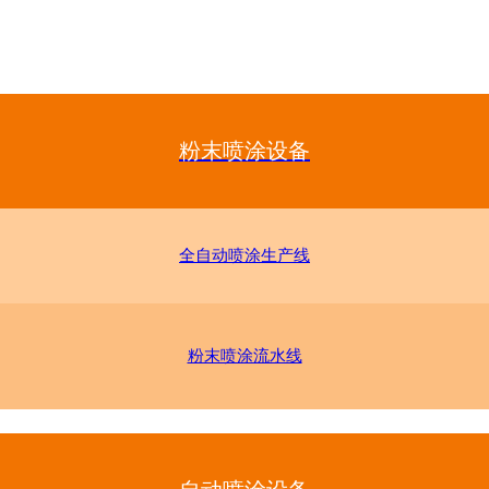
粉末喷涂设备
全自动喷涂生产线
粉末喷涂流水线