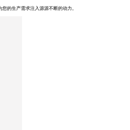
为您的生产需求注入源源不断的动力。