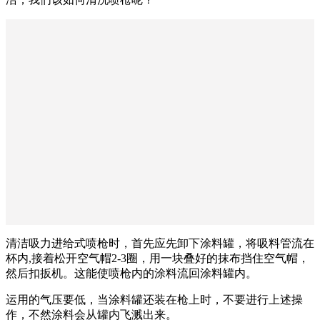
清洁吸力进给式喷枪时，首先应先卸下涂料罐，将吸料管流在
杯内,接着松开空气帽2-3圈，用一块叠好的抹布挡住空气帽，
然后扣扳机。这能使喷枪内的涂料流回涂料罐内。
运用的气压要低，当涂料罐还装在枪上时，不要进行上述操
作，不然涂料会从罐内飞溅出来。