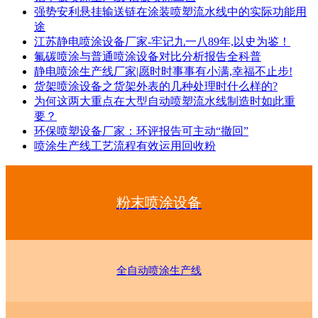
强势安利悬挂输送链在涂装喷塑流水线中的实际功能用
途
江苏静电喷涂设备厂家-牢记九一八89年,以史为鉴！
氟碳喷涂与普通喷涂设备对比分析报告全科普
静电喷涂生产线厂家|愿时时事事有小满,幸福不止步!
货架喷涂设备之货架外表的几种处理时什么样的?
为何这两大重点在大型自动喷塑流水线制造时如此重
要？
环保喷塑设备厂家：环评报告可主动“撤回”
喷涂生产线工艺流程有效运用回收粉
粉末喷涂设备
全自动喷涂生产线