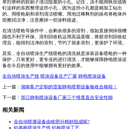
草扫帚样的软刷子清洁阻塞的小孔。记住，决不能用铁丝或铁
钉这样的东西整理这些小孔，因为这些小孔都是精加工钻出
的。用喷枪刷和溶剂清洁喷嘴。用泡过稀释剂的抹布将枪体外
部擦拭洁净，注意擦掉一切涂料痕迹。
在清洁喷枪等操作中，会剩余很多的溶剂，假如直接倒掉很糟
蹋也不利于环保。溶剂回收机运用高温蒸馏，将脏溶剂回收处
理后，能得到洁净的溶剂，节约了很多溶剂，更保护了环境。
其实，全自动喷涂生产线喷枪的清洗就是涂装设备喷枪的一种
保护，只有更好，更专业的进行清洗，才能够保障静电喷涂设
备在今后的使用中能够拥有更好的效果。
全自动喷涂生产线
喷涂设备生产厂家
静电喷涂设备
上一篇：
湖南客户定制的货架静电喷塑设备验收合格啦！
下一篇：
浙江静电喷涂设备厂家三个维度直击安全性能
相关新闻
全自动喷漆设备由啥部分精妙组成呢?
铝单板喷涂生产线 铝板喷涂工艺