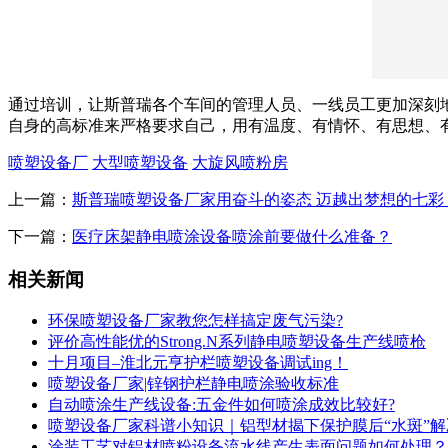
通过培训，让斯普瑞各个车间的管理人员、一线员工更加深刻
自身的高标准来严格要求自己，用有温度、有情怀、有思想、
喷塑设备厂
大型喷塑设备
大旋风喷粉房
上一篇：
斯普瑞喷塑设备厂家用奋斗的姿态 迈越出梦想的七彩
下一篇：
医疗床架静电喷涂设备喷涂前要做什么准备？
相关新闻
环保喷塑设备厂家教您怎样搞定废气污染?
评价高性能优的Strong.N系列静电喷塑设备生产线喷枪
十月项目–淮北元亨护栏喷塑设备调试ing！
喷塑设备厂家|锌钢护栏静电喷涂验收标准
自动喷涂生产线设备:五金件如何喷涂成效比较好?
喷塑设备厂家科谱小知识｜铝型材揭下保护膜后“水斑”解
涂装工艺对铝材喷粉设备流水线产生表面问题如何处理？