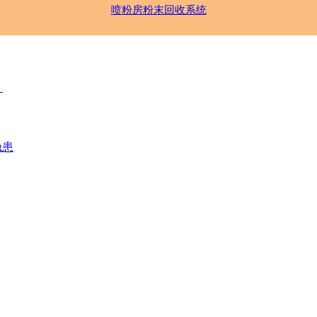
喷粉房粉末回收系统
？
隐患