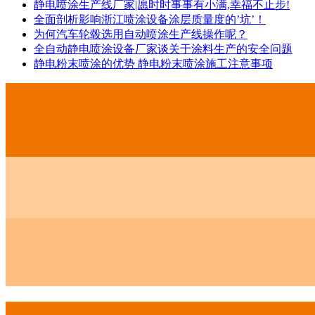
静电喷涂生产线厂家|愿时时事事有小满,幸福不止步!
全面剖析影响浙江喷涂设备涂层质量度的’坑’！
为何汽车轮毂选用自动喷涂生产线操作呢？
全自动静电喷涂设备厂家谈关于涂料生产的安全问题
静电粉末喷涂的优势 静电粉末喷涂施工注意事项