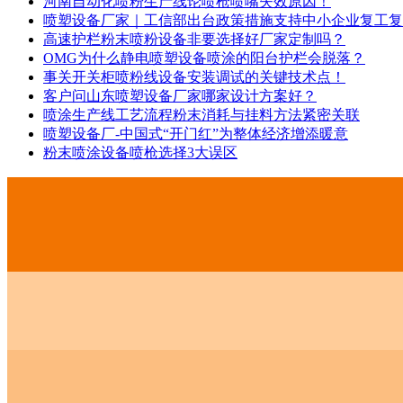
河南自动化喷粉生产线论喷枪喷嘴失效原因！
喷塑设备厂家｜工信部出台政策措施支持中小企业复工复
高速护栏粉末喷粉设备非要选择好厂家定制吗？
OMG为什么静电喷塑设备喷涂的阳台护栏会脱落？
事关开关柜喷粉线设备安装调试的关键技术点！
客户问山东喷塑设备厂家哪家设计方案好？
喷涂生产线工艺流程粉末消耗与挂料方法紧密关联
喷塑设备厂-中国式“开门红”为整体经济增添暖意
粉末喷涂设备喷枪选择3大误区