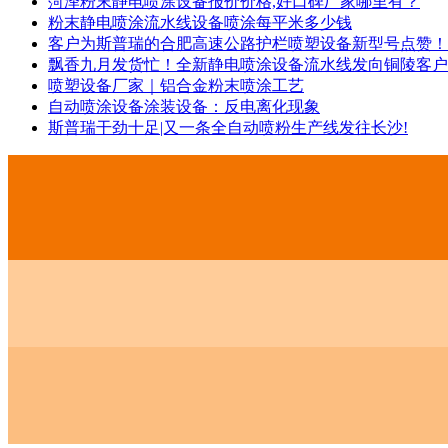
菏泽粉末静电喷涂设备报价价格,好口碑厂家哪里有？
粉末静电喷涂流水线设备喷涂每平米多少钱
客户为斯普瑞的合肥高速公路护栏喷塑设备新型号点赞！
飘香九月发货忙！全新静电喷涂设备流水线发向铜陵客户
喷塑设备厂家｜铝合金粉末喷涂工艺
自动喷涂设备涂装设备：反电离化现象
斯普瑞干劲十足|又一条全自动喷粉生产线发往长沙!