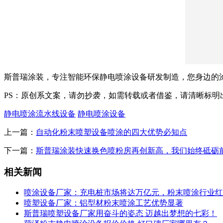
斯普瑞涂装，专注智能环保静电喷涂设备研发制造，您身边的
PS：原创系文案，请勿抄袭，如需转载或者借鉴，请清晰标明
静电喷涂流水线设备
静电喷涂设备
上一篇：
自动化粉末喷塑设备喷涂的四大优势必知点
下一篇：
斯普瑞涂装快速换色喷粉房再创新高，我们始终砥砺
相关新闻
喷涂设备厂家：充电桩市场将达万亿元，粉末喷涂行业红
喷塑设备厂家：铝型材粉末喷涂工艺优势显著
斯普瑞喷塑设备厂家用奋斗的姿态 迈越出梦想的七彩！