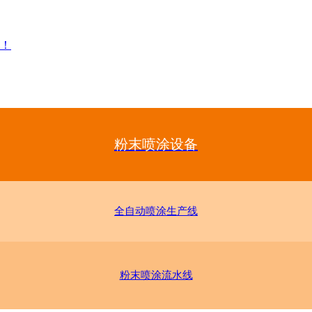
！
粉末喷涂设备
全自动喷涂生产线
粉末喷涂流水线