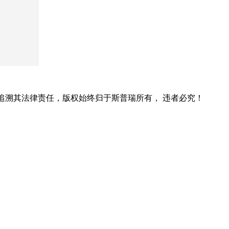
追溯其法律责任，版权始终归于斯普瑞所有， 违者必究！