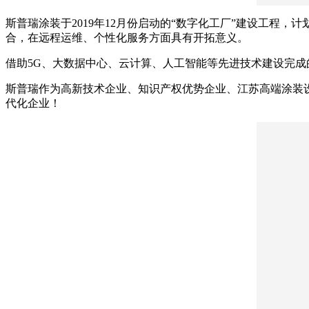
斯普瑞涂装于2019年12月份启动的“数字化工厂”建设工程
合，在远程运维、个性化服务方面具有开拓意义。
借助5G、大数据中心、云计算、人工智能等先进技术建设完
斯普瑞作为高新技术企业、知识产权优势企业、江苏高端涂装
代化企业！