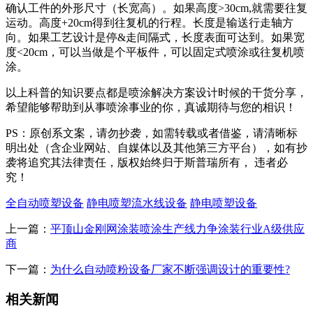
确认工件的外形尺寸（长宽高）。如果高度>30cm,就需要往复
运动。高度+20cm得到往复机的行程。长度是输送行走轴方
向。如果工艺设计是停&走间隔式，长度表面可达到。如果宽
度<20cm，可以当做是个平板件，可以固定式喷涂或往复机喷
涂。
以上科普的知识要点都是喷涂解决方案设计时候的干货分享，
希望能够帮助到从事喷涂事业的你，真诚期待与您的相识！
PS：原创系文案，请勿抄袭，如需转载或者借鉴，请清晰标
明出处（含企业网站、自媒体以及其他第三方平台），如有抄
袭将追究其法律责任，版权始终归于斯普瑞所有， 违者必
究！
全自动喷塑设备
静电喷塑流水线设备
静电喷塑设备
上一篇：
平顶山金刚网涂装喷涂生产线力争涂装行业A级供应
商
下一篇：
为什么自动喷粉设备厂家不断强调设计的重要性?
相关新闻