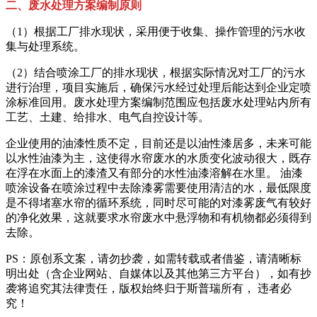
二、废水处理方案编制原则
（1）根据工厂排水现状，采用便于收集、操作管理的污水收
集与处理系统。
（2）结合喷涂工厂的排水现状，根据实际情况对工厂的污水
进行治理，项目实施后，确保污水经过处理后能达到企业定喷
涂标准回用。废水处理方案编制范围应包括废水处理站内所有
工艺、土建、给排水、电气自控设计等。
企业使用的油漆性质不定，目前还是以油性漆居多，未来可能
以水性油漆为主，这使得水帘废水的水质变化波动很大，既存
在浮在水面上的漆渣又有部分的水性油漆溶解在水里。 油漆
喷涂设备在喷涂过程中去除漆雾需要使用清洁的水，最低限度
是不得堵塞水帘的循环系统，同时尽可能的对漆雾废气有较好
的净化效果，这就要求水帘废水中悬浮物和有机物都必须得到
去除。
PS：原创系文案，请勿抄袭，如需转载或者借鉴，请清晰标
明出处（含企业网站、自媒体以及其他第三方平台），如有抄
袭将追究其法律责任，版权始终归于斯普瑞所有， 违者必
究！