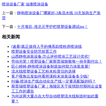
喷涂设备厂家
油漆喷涂设备
上一篇：
静电喷涂设备厂哪家好-3条流水线 10天加急生产发
货
下一篇：
十月项目–淮北元亨护栏喷塑设备调试ing！
相关新闻
[速看]真正值得入手的佛系款喷粉房喷涂线
喷塑设备安全防范前置工作
山西静电涂装设备:怎么评价喷涂工艺设计优劣?
劳动光荣！喷塑设备厂家斯普瑞致敬每一份辛勤付出！
匠心精铸-静电喷涂设备制造如何助力涂装发展?
流水线喷塑设备工艺粉末粒度仪的选择
客户视角出发如何看慈溪粉末涂装设备多少钱?
纠偏-喷涂生产线自动化生产线一定要高配版的吗？
斯普瑞喷塑设备厂家｜海陵区关于疫情防控期间企业复
工工作的通告
为何这两大重点在大型自动喷塑流水线制造时如此重
要？