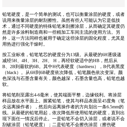
铅笔硬度，是一个简单的测试，也可以衡量涂层的硬度，或者
说用来衡量涂层的耐刮擦性。虽然有些人可能认为它是低技
术，通过不同硬度的特殊铅笔来刮擦涂层，从而确定其硬度仍
然是许多涂料制造商和一些精加工车间主流的使用方法。另
外，这一方法同样也被用于确定这些涂层的固化程度，尤其是
用热进行强化干燥时。
按工业标准，铅笔笔芯的硬度分为13级。从最硬的6H逐级递
减经5H、4H、3H、2H、 H，再经软硬适中的HB，然后从
B、2B到最软的6B。其中H代表硬度（hardness），B代表黑度
（black）。从6H到6B硬度依次降低，铅笔颜色依次变深。颜
色深浅与石墨含量有关，颜色越深，石墨含量也高，铅笔也越
软。
将铅笔削至露出4-6毫米，使其端面平整，边缘锐利。将涂层
样品放在水平面上。握紧铅笔，使其与样品表面呈45度角（笔
尖远离操作者），然后向远离操作者的方向划出一条6.5mm的
线。从最硬的铅笔用起，依次降低所使用铅笔的硬度，直到出
现下面任一情况后停止。一是铅笔不会切入涂层，或者说不会
刮破涂层（铅笔硬度）；二是铅笔不会擦伤涂层（擦伤硬