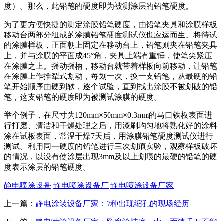
度）。那么，此铅笔的硬度即为被测涂层的铅笔硬度。
为了更方便快捷的测定涂膜铅笔硬度，由铅笔夹具和涂膜样板
移动台两部分组成的涂膜铅笔硬度测试仪也应运而生。将待试
的涂膜样板，正面朝上固定在移动台上，铅笔则夹在铅笔夹具
上，并与涂膜的平面成45°角，夹具上端有重锤，使笔尖紧压
在涂膜之上。摇动摇柄，移动台就带着样板向前移动，让铅笔
在涂膜上作推犁式划动，每划一次，换一支铅笔，从最硬的铅
笔开始顺序由硬到软，逐个试验，直到找出涂膜不被划破的铅
笔，这支铅笔的硬度即为被测试涂膜的硬度。
举个例子，在尺寸为120mm×50mm×0.3mm的马口铁板表面进
行打磨、清洁和干燥处理之后，用漆刷均匀地将熟化好的涂料
涂在试板表面，常温干燥7天后，用涂膜铅笔硬度测试仪进行
测试。利用同一硬度的铅笔进行三次划痕实验，观察样板破坏
的情况，以没有使涂层出现3mm及以上划痕的最硬的铅笔的硬
度表示涂层的铅笔硬度。
静电喷涂设备
静电喷涂设备厂
静电喷涂设备厂家
上一篇：
静电涂装设备厂家：7种出现缩孔的现场经历