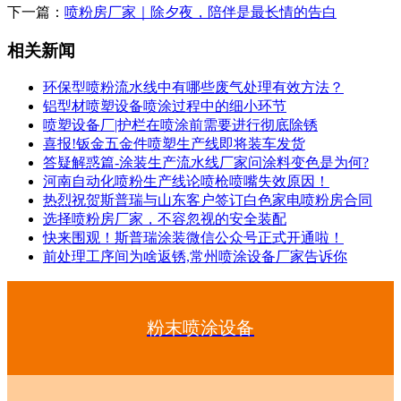
下一篇：
喷粉房厂家｜除夕夜，陪伴是最长情的告白
相关新闻
环保型喷粉流水线中有哪些废气处理有效方法？
铝型材喷塑设备喷涂过程中的细小环节
喷塑设备厂|护栏在喷涂前需要进行彻底除锈
喜报!钣金五金件喷塑生产线即将装车发货
答疑解惑篇-涂装生产流水线厂家问涂料变色是为何?
河南自动化喷粉生产线论喷枪喷嘴失效原因！
热烈祝贺斯普瑞与山东客户签订白色家电喷粉房合同
选择喷粉房厂家，不容忽视的安全装配
快来围观！斯普瑞涂装微信公众号正式开通啦！
前处理工序间为啥返锈,常州喷涂设备厂家告诉你
粉末喷涂设备