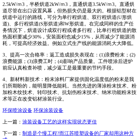
2.5kW/ｍ3，半桥烘道2kW/ｍ3，直通烘道3.5kW/ｍ3。直通烘
道尽管在出口设置风幕，但热损失仍是最大的。根据铝型材在
烘道中运行的路线，可分为单行程烘道、双行程烘道(U形烘
道)、多行程烘道(S形烘道)和W形烘道。在完成同样的生产任
务情况下，烘道设计成双行程或者多行程，比单行程烘道的散
热面积要减少30%，安装面积也减少15%，从而减少了能源消
耗，可提高经济效益。例如立式生产线的能源消耗大大降低。
3、提高一次合格率：返工造成损失表现在：(1)浪费粉末；(2)
浪费能源；(3)浪费工时；(4)影响产品质量。工件喷涂后进炉
前应认真检查补喷，减少返工是最重要的节约手段。
4、新材料新技术：粉末涂料厂家提供固化温度低的粉末是我
们所期盼的，能明显降低能耗。当然先进的薄涂粉末技术、粉
加粉木纹技术、转印技术、抗划伤粉末技术、纳米功能粉末技
术等正在改变铝材涂装行业。
环保喷涂设备
环保涂装设备
上一篇：
涂装设备工艺的这样实现状态更佳
下一篇：
制造是个慢工程?而江苏喷塑设备的厂家却用这种方