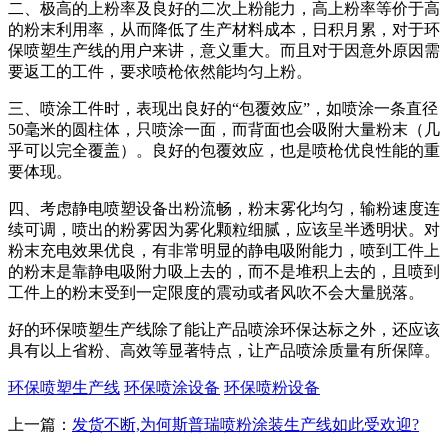
二、极高的上粉率及良好的二次上粉能力，高上粉率等价于高
的粉末利用率，从而降低了生产材料成本，日积月累，对于环
保喷塑生产线的用户来讲，意义重大。而且对于因意外原因需
要返工的工件，要求喷枪依然能均匀上粉。
三、喷涂工件时，表现出良好的“包覆效应”，如喷涂一条直径
50毫米的圆柱体，只喷涂一面，而背面也会吸附大量粉末（几
乎可以完全覆盖）。良好的包覆效应，也是喷枪优良性能的重
要体现。
四、考虑静电喷塑设备出粉流畅，粉末雾化均匀，输粉速度连
续可调，喷出的粉雾因为雾化颗粒细腻，应该呈半透明状。对
粉末充电效果优良，有非常明显的静电吸附能力，喷到工件上
的粉末是靠静电吸附力吸上去的，而不是堆积上去的，且喷到
工件上的粉末受到一定限度的震动或者风吹不会大量脱落。
好的环保喷塑生产线除了能让产品喷涂环保达标之外，还应该
具有以上省粉、高效等显著特点，让产品喷涂质量有所保障。
环保喷塑生产线
环保喷涂设备
环保喷粉设备
上一篇：
发货不断,为何斯普瑞喷粉涂装生产线如此受欢迎?