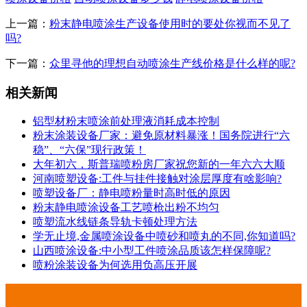
上一篇：
粉末静电喷涂生产设备使用时的要处你视而不见了
吗?
下一篇：
众里寻他的理想自动喷涂生产线价格是什么样的呢?
相关新闻
铝型材粉末喷涂前处理液消耗成本控制
粉末涂装设备厂家：避免原材料暴涨！国务院进行“六
稳”、“六保”现行政策！
大年初六，斯普瑞喷粉房厂家祝您新的一年六六大顺
河南喷塑设备:工件与挂件接触对涂层厚度有啥影响?
喷塑设备厂：静电喷粉量时高时低的原因
粉末静电喷涂设备工艺喷枪出粉不均匀
喷塑流水线链条导轨卡顿处理方法
学无止境,金属喷涂设备中喷砂和喷丸的不同,你知道吗?
山西喷涂设备:中小型工件喷涂品质该怎样保障呢?
喷粉涂装设备为何选用负高压开展