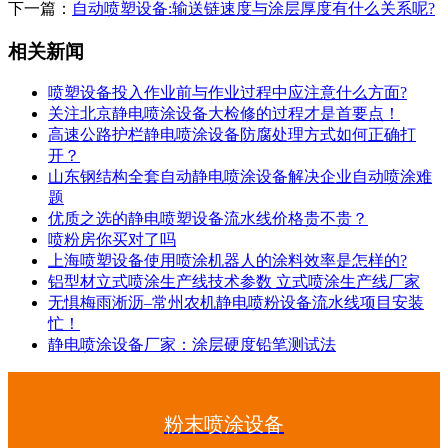
下一篇：
自动喷塑设备:输送链速度与涂层厚度有什么关系呢?
相关新闻
喷塑设备投入作业前与作业过程中应注意什么方面?
关注北京静电喷涂设备大检修的过程才是首要点！
高速公路护栏静电喷涂设备防腐处理方式如何正确打
开？
山东钢结构全套自动静电喷涂设备解决企业自动喷涂难
题
优质之选的静电喷塑设备流水线价格贵不贵？
喷粉房你买对了吗
上海喷塑设备使用喷涂机器人的涂料效率是怎样的?
铝型材立式喷涂生产线技术参数 立式喷涂生产线厂家
无惧梅雨淅沥–常州农机静电喷粉设备流水线项目安装
忙！
静电喷涂设备厂家：涂层硬度铅笔测试法
粉末喷涂设备