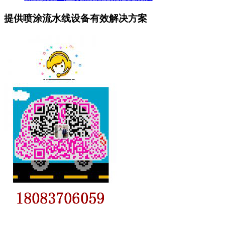
提供喷涂流水线设备有效解决方案