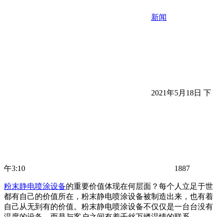
新闻
2021年5月18日 下
午3:10
1887
粉末静电喷涂设备
的重要价值体现在何层面？每个人立足于世
都有自己的价值所在，粉末静电喷涂设备被制造出来，也有着
自己从无到有的价值。粉末静电喷涂设备不仅仅是一台台没有
温度的设备，而是与客户之间有着千丝万缕温情的联系。