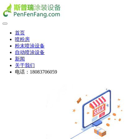
首页
喷粉房
粉末喷涂设备
自动喷涂设备
新闻
关于我们
电话：18083706059