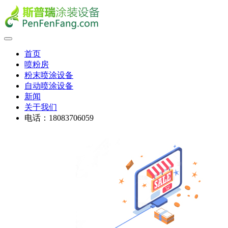
首页
喷粉房
粉末喷涂设备
自动喷涂设备
新闻
关于我们
电话：18083706059