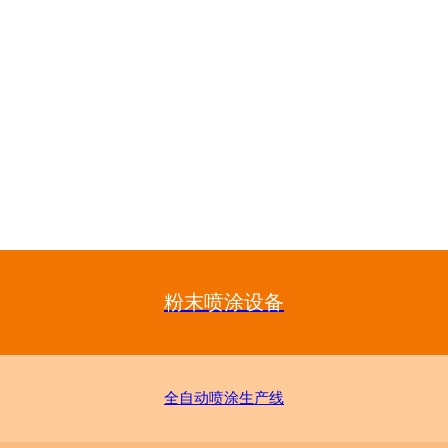
粉末喷涂设备
全自动喷涂生产线