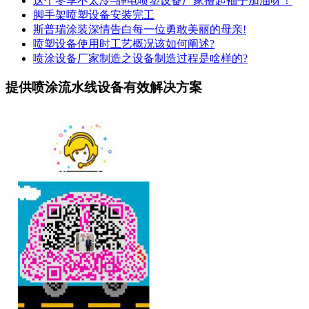
这个冬季不太冷–静电喷塑设备厂家撸起袖子加油呀！
脚手架喷塑设备安装完工
斯普瑞涂装深情告白每一位勇敢美丽的母亲!
喷塑设备使用时工艺概况该如何阐述?
喷涂设备厂家制造之设备制造过程是啥样的?
提供喷涂流水线设备有效解决方案