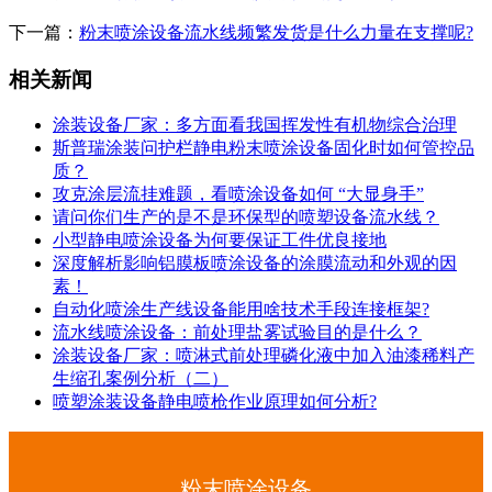
下一篇：
粉末喷涂设备流水线频繁发货是什么力量在支撑呢?
相关新闻
涂装设备厂家：多方面看我国挥发性有机物综合治理
斯普瑞涂装问护栏静电粉末喷涂设备固化时如何管控品
质？
攻克涂层流挂难题，看喷涂设备如何 “大显身手”
请问你们生产的是不是环保型的喷塑设备流水线？
小型静电喷涂设备为何要保证工件优良接地
深度解析影响铝膜板喷涂设备的涂膜流动和外观的因
素！
自动化喷涂生产线设备能用啥技术手段连接框架?
流水线喷涂设备：前处理盐雾试验目的是什么？
涂装设备厂家：喷淋式前处理磷化液中加入油漆稀料产
生缩孔案例分析（二）
喷塑涂装设备静电喷枪作业原理如何分析?
粉末喷涂设备