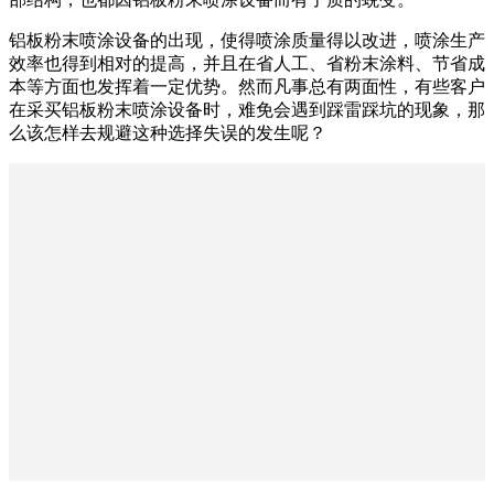
铝板粉末喷涂设备的出现，使得喷涂质量得以改进，喷涂生产
效率也得到相对的提高，并且在省人工、省粉末涂料、节省成
本等方面也发挥着一定优势。然而凡事总有两面性，有些客户
在采买铝板粉末喷涂设备时，难免会遇到踩雷踩坑的现象，那
么该怎样去规避这种选择失误的发生呢？