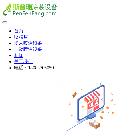
首页
喷粉房
粉末喷涂设备
自动喷涂设备
新闻
关于我们
电话：18083706059