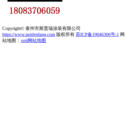
Copyright© 泰州市斯普瑞涂装有限公司
https://www.penfenfang.com
版权所有
苏ICP备19046306号-1
网
站地图：
xml网站地图