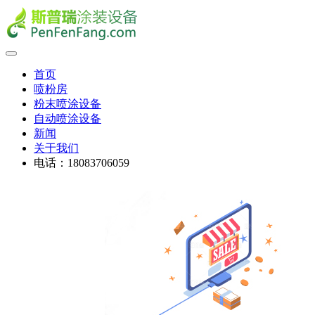
首页
喷粉房
粉末喷涂设备
自动喷涂设备
新闻
关于我们
电话：18083706059