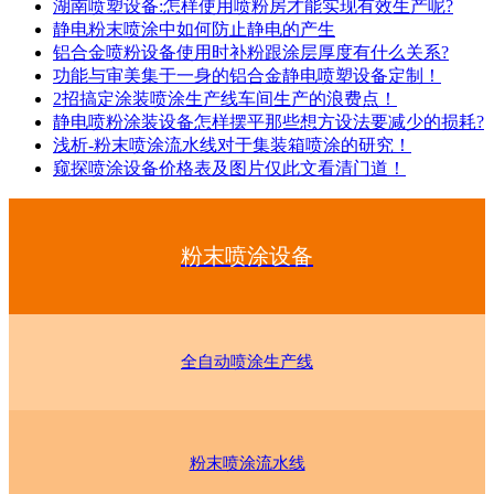
湖南喷塑设备:怎样使用喷粉房才能实现有效生产呢?
静电粉末喷涂中如何防止静电的产生
铝合金喷粉设备使用时补粉跟涂层厚度有什么关系?
功能与审美集于一身的铝合金静电喷塑设备定制！
2招搞定涂装喷涂生产线车间生产的浪费点！
静电喷粉涂装设备怎样摆平那些想方设法要减少的损耗?
浅析-粉末喷涂流水线对于集装箱喷涂的研究！
窥探喷涂设备价格表及图片仅此文看清门道！
粉末喷涂设备
全自动喷涂生产线
粉末喷涂流水线