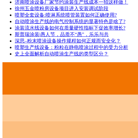
济南喷涂设备厂家节约涂装生产线成本一招这样做！
徐州五金喷粉房设备项目进入安装调试阶段
喷塑全套设备:喷淋系统喷管装置如何正确使用?
自动喷涂生产线的电气控制系统的显著特色是啥了?
涂装流水线设备如何在质量硬性指标下促效率增长?
斯普瑞涂装|愚人节，品质不“愚”，乐乐与共
深思–粉末喷涂设备操作规程如何正规而安全化？
喷塑生产线设备：粉粒在静电喷涂过程中的受力分析
史上全面解析自动喷涂生产线的类型区分？