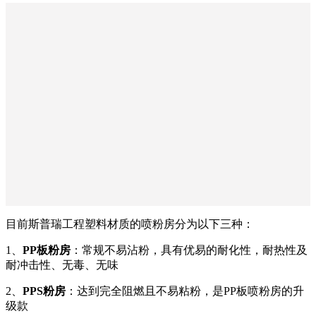
目前斯普瑞工程塑料材质的喷粉房分为以下三种：
1、
PP板粉房
：常规不易沾粉，具有优易的耐化性，耐热性及
耐冲击性、无毒、无味
2、
PPS粉房
：达到完全阻燃且不易粘粉，是PP板喷粉房的升
级款