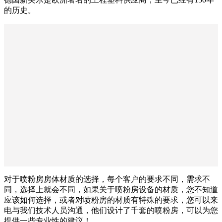
的历史。
对于喷粉房房体材质的选择，每个客户的要求不同，需求不
同，选择上就会不同，如果关于喷粉房设备的材质，您不知道
应该如何选择，或者对喷粉房的材质有特殊的要求，您可以来
电与我们技术人员沟通，他们设计了千套的喷粉房，可以为您
提供一些专业性的建议！