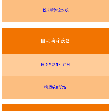
粉末喷涂流水线
自动喷涂设备
喷漆自动化生产线
喷塑成套设备