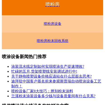
喷粉房
喷粉房设备
喷粉房粉末回收系统
喷涂设备新闻热门推荐
涂装流水线定制如何实现喷涂生产提速增效?
忙碌的五月,货架喷塑线安装调试进行中!
关于静电喷塑设备价格应该站在什么层面去思考?
迪拜驻中国客户慕名前来参观斯普瑞自动喷涂设备工艺
制作！
喷粉设备厂家8大技巧：辨别粉末涂料
兰溪粉末涂装设备多少钱与设备质量间有什么关系?