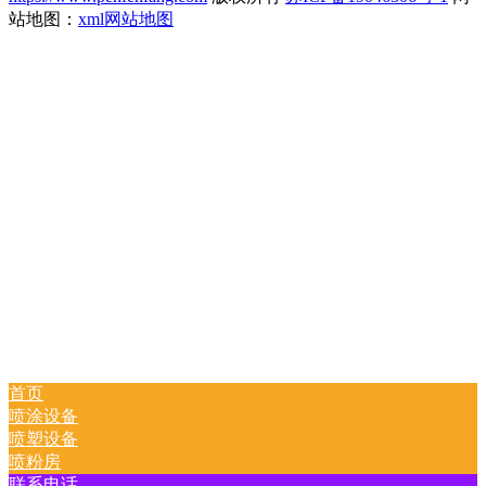
站地图：
xml网站地图
首页
喷涂设备
喷塑设备
喷粉房
联系电话