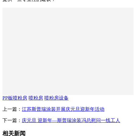
PP板喷粉房
喷粉房
喷粉房设备
上一篇：
江苏斯普瑞涂装开展庆元旦迎新年活动
下一篇：
庆元旦 迎新年—斯普瑞涂装冯总慰问一线工人
相关新闻