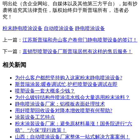
明出处（含企业网站、自媒体以及其他第三方平台），如有抄
袭将追究其法律责任，版权始终归于斯普瑞所有， 违者必
究！
粉末静电喷涂设备
自动喷涂设备
静电喷涂设备
上一篇：
江苏斯普瑞和舟山客户卷帘门静电喷塑设备的签订！
下一篇：
直销型喷塑设备厂斯普瑞居然有这样的售后服务！
相关新闻
为什么客户都想坚持购入这家粉末静电喷涂设备?
斯普瑞涂装:暖春调试忙,护栏喷塑设备调试在即
喷塑设备一套大概多少钱？
为什么镀锌结构件喷涂流水线会大量选用粉末涂料？
静电喷涂设备厂家：铝模板表面处理技术
用好喷塑回收设备对降本增效喷塑有何帮助?
涂装设备工艺特点
粉末涂装设备厂家：避免原材料暴涨！国务院进行“六
稳”、“六保”现行政策！
山西：自动喷涂设备厂家整体一站式解决方案案例！