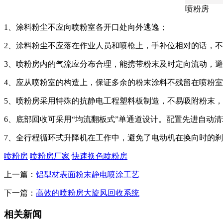
喷粉房
1、涂料粉尘不应向喷粉室各开口处向外逃逸；
2、涂料粉尘不应落在作业人员和喷枪上，手补位相对的话，
3、喷粉房内的气流应分布合理，能携带粉末及时定向流动，
4、应从喷粉室的构造上，保证多余的粉末涂料不残留在喷粉
5、喷粉房采用特殊的抗静电工程塑料板制造，不易吸附粉末
6、底部回收可采用“均流翻板式”单通道设计。配置先进自动
7、全行程循环式升降机在工作中，避免了电动机在换向时的
喷粉房
喷粉房厂家
快速换色喷粉房
上一篇：
铝型材表面粉末静电喷涂工艺
下一篇：
高效的喷粉房大旋风回收系统
相关新闻