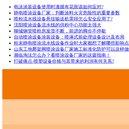
电泳涂装设备使用时漆膜有花斑该如何应对?
静电喷涂设备厂家：判断涂料火灾危险性的重要参数
喷粉流水线设备悬挂输送机需得怎么安全应用了?
沈阳喷涂设备流水线的供粉中心功能太强大
聊城钢管喷粉房发货不断，前进的脚步不停歇
自动喷涂设备涂装设备：喷淋式前处理设备设计及布局
粉末静电喷涂流水线设备作业时大家都想了解哪些影响点
山东工地爬架网喷涂设备厂家施工标准化防护可以这样做
濒临淘汰怎么办？看喷涂设备厂家的这篇指南！
打破痛点-喷塑设备价格与其带来的利润有何关系?