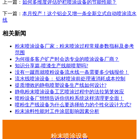
上一篇：
如何多维度评估护栏喷涂设备的节能性能？
下一篇：
本月投产！这个铝企又增一条全新立式自动喷涂流水
线
相关新闻
粉末喷涂设备厂家：粉末喷涂过程常规参数指标及参考
范围
为何很多客户扩产时会选专业的喷涂设备厂商？
知识分享篇-喷漆生产线能喷塑吗?
没有一蹴而就喷粉设备流水线一条需要多少钱报价！
流水线喷涂设备： 铝材喷涂前处理液消耗成本控制
提质增效的静电喷塑设备生产线如何设计?
静电粉末喷涂设备工艺喷涂过程中的法拉第笼效应
喷粉设备厂悄悄告诉你供粉系统这样清理更全面！
喷粉生产线设备为什么要选择给力的个性化设计方式?
粉末涂料性能对工件涂层影响因素分析
粉末喷涂设备