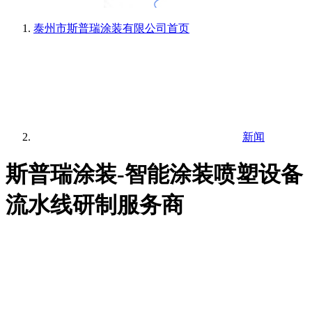
泰州市斯普瑞涂装有限公司
首页
新闻
斯普瑞涂装-智能涂装喷塑设备
流水线研制服务商