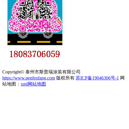
Copyright© 泰州市斯普瑞涂装有限公司
https://www.penfenfang.com
版权所有
苏ICP备19046306号-1
网
站地图：
xml网站地图