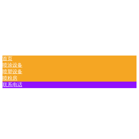
首页
喷涂设备
喷塑设备
喷粉房
联系电话