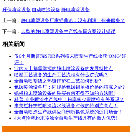
环保喷涂设备
自动喷涂设备
静电喷涂设备
上一篇：
静电喷塑设备厂家经典论：没有利润，何来服务？
下一篇：
典型的静电喷塑设备生产线布局方案设计错误
相关新闻
仅6个月斯普瑞S70R系列粉末喷塑生产线收获‘OMG’好
评！
业内人士都需掌握的静电喷涂设备的发展特性点
喷塑工艺设备的生产工艺流程有什么讲究吗？
全自动喷塑线之热镀锌护栏工艺如何剖析?
氟碳喷涂设备厂：同规格氟碳铝单板价格的猫腻之处?
铝板粉末喷涂设备的采买有何不得不知的方法呢?
科普-专业喷涂生产线中上粉率多少跟喷枪有关系吗？
事关栏杆护栏喷涂流水线设备时候的特别注意点！
全自动喷涂生产线供应商剖析换色系统的适用场合！
4大点诠释粉末喷涂全自动生产线具有的傲人优势!