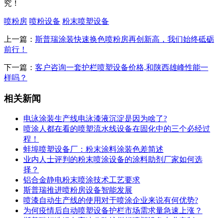
究！
喷粉房
喷粉设备
粉末喷塑设备
上一篇：
斯普瑞涂装快速换色喷粉房再创新高，我们始终砥砺
前行！
下一篇：
客户咨询一套护栏喷塑设备价格,和陕西雄峰性能一
样吗？
相关新闻
电泳涂装生产线电泳漆液沉淀是因为啥了?
喷涂人都在看的喷塑流水线设备在固化中的三个必经过
程！
蚌埠喷塑设备厂：粉末涂料涂装色差简述
业内人士评判的粉末喷涂设备的涂料助剂厂家如何选
择？
铝合金静电粉末喷涂技术工艺要求
斯普瑞推进喷粉房设备智能发展
喷漆自动生产线的使用对于喷涂企业来说有何优势?
为何疫情后自动喷塑设备护栏市场需求量急速上涨？