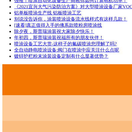
强推！喷涂自动化设备生产商教你如何计算电机功率！
《2021宜兴大气污染防治方案》对大型喷涂设备厂家VO
铝单板喷涂生产线 铝板喷涂工艺
别说没告诉你，涂装喷涂设备流水线样式有这样几款！
[速看]真正值得入手的佛系款喷粉房喷涂线
除夕夜，斯普瑞涂装祝大家除夕快乐！
年初四，斯普瑞涂装祝福所有的朋友伙伴！
喷涂设备工艺大赏-这样子的氟碳喷涂您理解了吗?
全自动静电喷涂设备:阀门在喷涂中应关注什么点呢
镀锌护栏粉末涂装设备定制有什么显著优势？